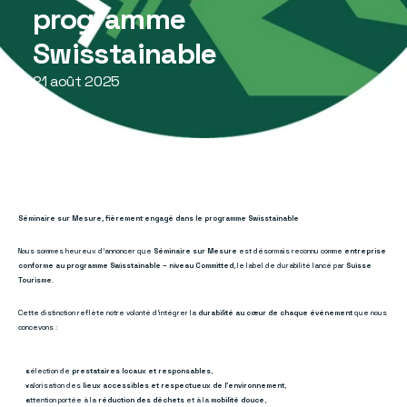
programme 
Swisstainable
21 août 2025
Séminaire sur Mesure, fièrement engagé dans le programme Swisstainable
Nous sommes heureux d’annoncer que 
Séminaire sur Mesure
 est désormais reconnu comme 
entreprise 
conforme au programme Swisstainable – niveau Committed
, le label de durabilité lancé par 
Suisse 
Tourisme
.
Cette distinction reflète notre volonté d’intégrer la 
durabilité au cœur de chaque événement
 que nous 
concevons :
sélection de 
prestataires locaux et responsables
,
valorisation des 
lieux accessibles et respectueux de l’environnement
,
attention portée à la 
réduction des déchets
 et à la 
mobilité douce
,