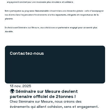
engagement constant pour une 
économie plus circulaire et solidaire
.
Notre participation au programme 
Swisstainable
 s’inscrit dans une démarche globale : celle d’accompagner 
nos clients dans l’organisation d’événements à la fois 
impactants, élégants et respectueux de la 
planète
.
En choisissant Séminaire sur Mesure, vous choisissez un 
partenaire engagé pour un avenir plus 
durable
.
Contactez-nous
13 nov. 2025
🌍 Séminaire sur Mesure devient 
partenaire officiel de 2tonnes !
Chez 
Séminaire sur Mesure
, nous créons des 
événements qui allient 
cohésion, sens et engagement
.